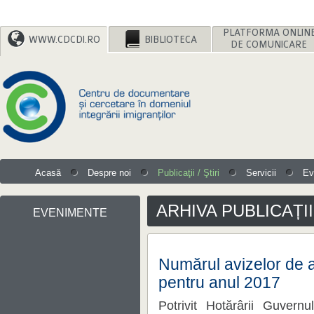
WWW.CDCDI.RO
BIBLIOTECA
DE COMUNICARE
Acasă
Despre noi
Publicaţii / Ştiri
Servicii
Ev
ARHIVA PUBLICAȚI
EVENIMENTE
pentru anul 2017