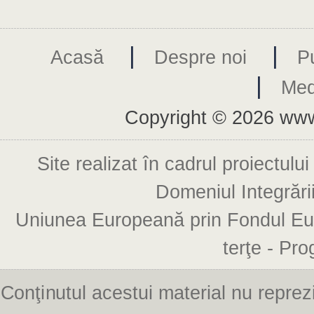
|
|
Acasă
Despre noi
Pu
|
Med
Copyright © 2026 www
Domeniul Integrării
terţe - Pr