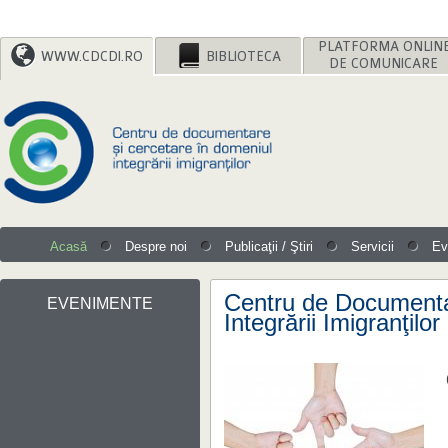
WWW.CDCDI.RO
BIBLIOTECA
DE COMUNICARE
Acasă
Despre noi
Publicaţii / Ştiri
Servicii
Ev
EVENIMENTE
Integrării Imigranţilor