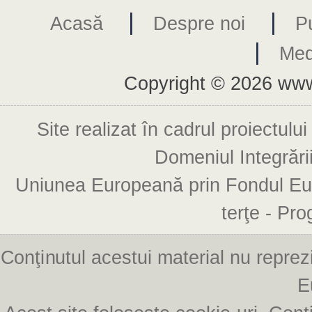
|
|
Acasă
Despre noi
Pu
|
Med
Copyright © 2026 www
Domeniul Integrării
terţe - Pr
E