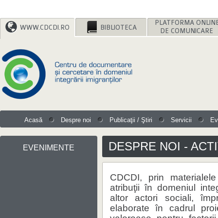
WWW.CDCDI.RO
BIBLIOTECA
DE COMUNICARE
Acasă
Despre noi
Publicaţii / Ştiri
Servicii
Ev
DESPRE NOI - ACT
EVENIMENTE