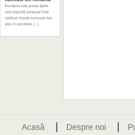
ales ȋn cercetare,
[...]
|
|
Acasă
Despre noi
Pu